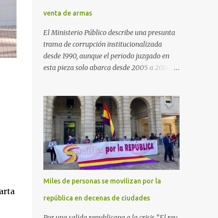
venta de armas
El Ministerio Público describe una presunta
trama de corrupción institucionalizada
desde 1990, aunque el periodo juzgado en
esta pieza solo abarca desde 2005 a 2014, el
periodo no prescrito. La Fiscalía
Anticorrupción española ha solicitado penas
de cárcel de hasta 29 años por diversos
delitos de corrupción a ocho personas,
presuntamente cometidos durante las
ventas de material militar a Arabia Saudita
a través de la empresa pública española
Defex, disuelta. El fiscal Conrado Saiz
describe en su escrito de conclusiones cómo
Miles de personas se movilizan por la
la empresa pública Defex pagó comisiones
arta
ilegales a diversas autoridades del régimen
república en decenas de ciudades
árabe entre 2005 y 2014, para obtener a
Por una salida republicana a la crisis “El rey