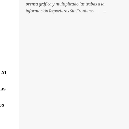
Valenciano. Las fiscalías anticorrupción de
prensa gráfica y multiplicado las trabas a la
los estados español y helvético ya están
información Reporteros Sin Fronteras
investigando supuestos delitos de «cohecho
España manifiesta su preocupación por el
internacional y blanqueo de dinero». «Lo ...
deterioro de las relaciones entre las fuerzas
de seguridad y los fotorreporteros en
Cataluña. Desde los acontecimientos en
torno al referéndum del 1 de octubre de 2017
hasta hoy, se han multiplicado los casos en
que los periodistas gráficos se han
enfrentado a numerosas trabas para para
 A1,
ejercer su trabajo, poniéndose en riesgo el
derecho a la libertad de prensa. En concreto,
RSF sigue de cerca actualmente el caso de
das
Mireia Comas , fotorreportera colaboradora
de El Diari de Sabadell , El Nacional.cat o La
os
Directa , entre otros, detenida y acusada por
los Mossos d’Esquadra de atentado contra la
autoridad, por los que la Fiscalía solicita un
año de prisión y una multa de 170 euros. Los