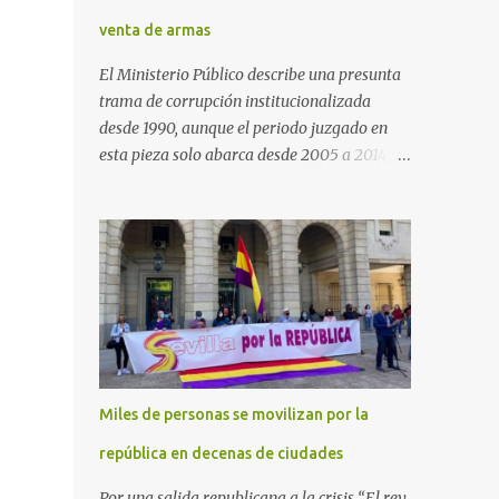
venta de armas
El Ministerio Público describe una presunta
trama de corrupción institucionalizada
desde 1990, aunque el periodo juzgado en
esta pieza solo abarca desde 2005 a 2014, el
periodo no prescrito. La Fiscalía
Anticorrupción española ha solicitado penas
de cárcel de hasta 29 años por diversos
delitos de corrupción a ocho personas,
presuntamente cometidos durante las
ventas de material militar a Arabia Saudita
a través de la empresa pública española
Defex, disuelta. El fiscal Conrado Saiz
describe en su escrito de conclusiones cómo
Miles de personas se movilizan por la
la empresa pública Defex pagó comisiones
ilegales a diversas autoridades del régimen
república en decenas de ciudades
árabe entre 2005 y 2014, para obtener a
Por una salida republicana a la crisis “El rey