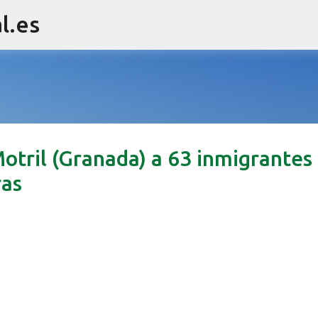
l.es
Ir al contenido principal
otril (Granada) a 63 inmigrantes
ras