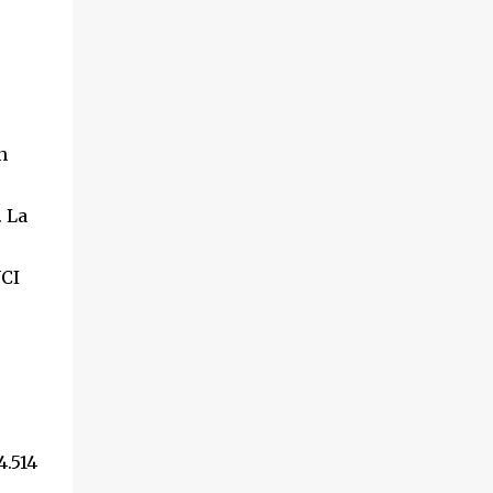
hechos sucedieron el pasado 18 de octubre,
en el transcurso de un desahucio en la
localidad ...
n
. La
UCI
4.514