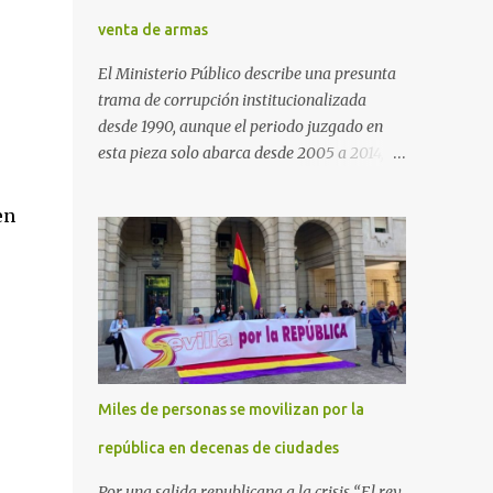
venta de armas
El Ministerio Público describe una presunta
trama de corrupción institucionalizada
desde 1990, aunque el periodo juzgado en
esta pieza solo abarca desde 2005 a 2014, el
periodo no prescrito. La Fiscalía
Anticorrupción española ha solicitado penas
en
de cárcel de hasta 29 años por diversos
delitos de corrupción a ocho personas,
presuntamente cometidos durante las
ventas de material militar a Arabia Saudita
a través de la empresa pública española
Defex, disuelta. El fiscal Conrado Saiz
describe en su escrito de conclusiones cómo
Miles de personas se movilizan por la
la empresa pública Defex pagó comisiones
ilegales a diversas autoridades del régimen
república en decenas de ciudades
árabe entre 2005 y 2014, para obtener a
Por una salida republicana a la crisis “El rey