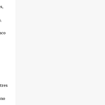
s,
,
nco
 tres
uno